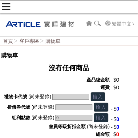
繁體中文
首頁
客戶專區
購物車
購物車
沒有任何商品
0
產品總金額
$
0
運費
$
禮物卡代號
(尚未登錄)
折價卷代號
(尚未登錄)
- $
0
紅利點數
(尚未登錄)
- $
0
會員等級折抵金額
(尚未登錄)
- $
0
0
總金額
$