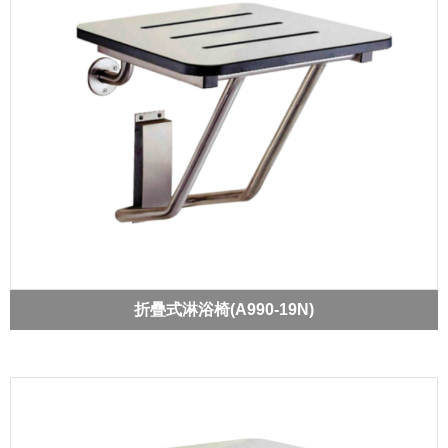
折疊式淋浴椅(A990-19N)