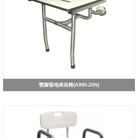
雙腳落地淋浴椅(A990-20N)