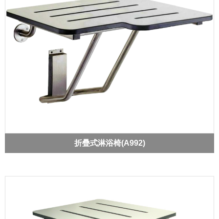
折疊式淋浴椅(A992)