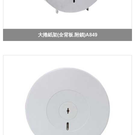
大捲紙架(全背板.附鎖)A849