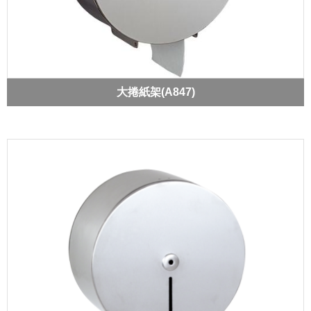
大捲紙架(A847)