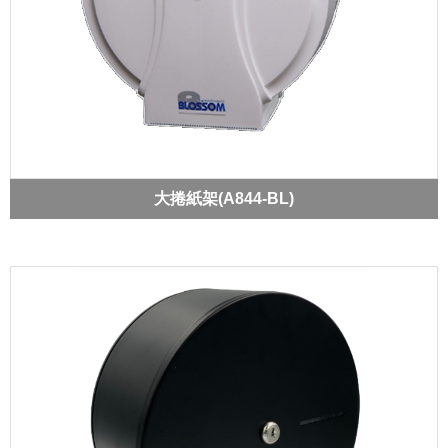
大捲紙架(A844-BL)