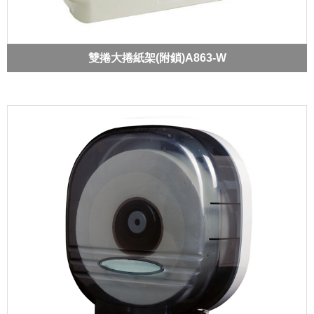
雙捲大捲紙架(附鎖)A863-W