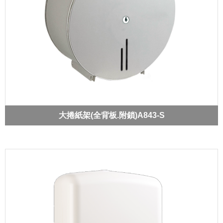
大捲紙架(全背板.附鎖)A843-S