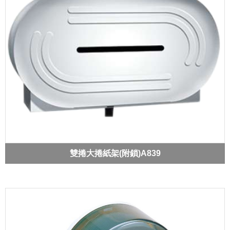
雙捲大捲紙架(附鎖)A839