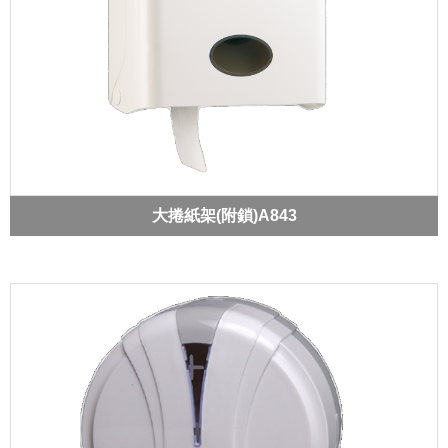
大捲紙架(附鎖)A843