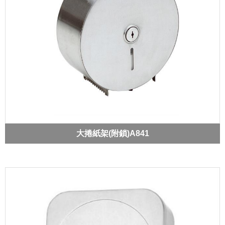
大捲紙架(附鎖)A841