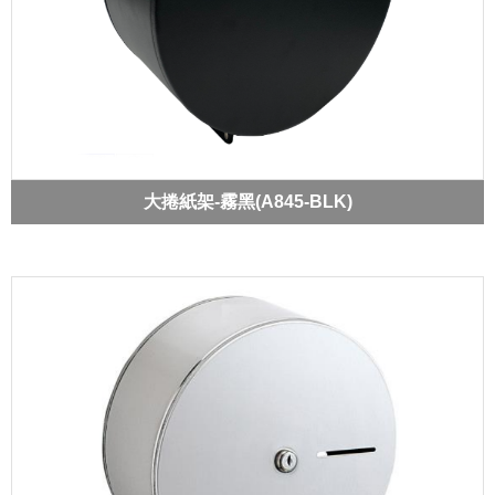
大捲紙架-霧黑(A845-BLK)