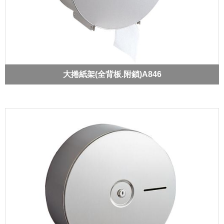
大捲紙架(全背板.附鎖)A846