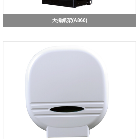
大捲紙架(A866)