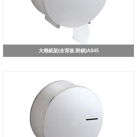
大捲紙架(全背板.附鎖)A845