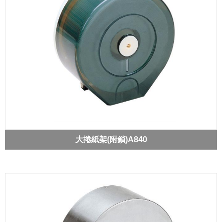
大捲紙架(附鎖)A840